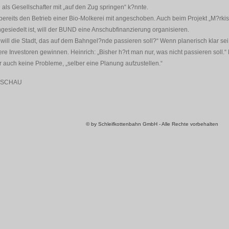
ls Gesellschafter mit „auf den Zug springen“ k?nnte.
eits den Betrieb einer Bio-Molkerei mit angeschoben. Auch beim Projekt „M?rkis
gesiedelt ist, will der BUND eine Anschubfinanzierung organisieren.
s will die Stadt, das auf dem Bahngel?nde passieren soll?“ Wenn planerisch klar sei
e Investoren gewinnen. Heinrich: „Bisher h?rt man nur, was nicht passieren soll.“
 auch keine Probleme, „selber eine Planung aufzustellen.“
DSCHAU
© by Schleifkottenbahn GmbH - Alle Rechte vorbehalten