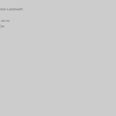
cher Landmarkt“,
, wo es
 Die