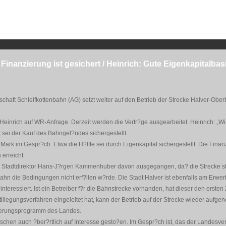
Finanzierung ist gesichert / Heinrich: Gute Eigenkapitalba
chaft Schleifkottenbahn (AG) setzt weiter auf den Betrieb der Strecke Halver-Ober
Heinrich auf WR-Anfrage. Derzeit werden die Vertr?ge ausgearbeitet. Heinrich: „W
 sei der Kauf des Bahngel?ndes sichergestellt.
 Mark im Gespr?ch. Etwa die H?lfte sei durch Eigenkapital sichergestellt. Die Fina
 erreicht.
Stadtdirektor Hans-J?rgen Kammenhuber davon ausgegangen, da? die Strecke sti
ahn die Bedingungen nicht erf?llen w?rde. Die Stadt Halver ist ebenfalls am Erwe
eressiert. Ist ein Betreiber f?r die Bahnstrecke vorhanden, hat dieser den ersten Z
illegungsverfahren eingeleitet hat, kann der Betrieb auf der Strecke wieder auf
cherungsprogramm des Landes.
wischen auch ?ber?rtlich auf Interesse gesto?en. Im Gespr?ch ist, das der Landesv