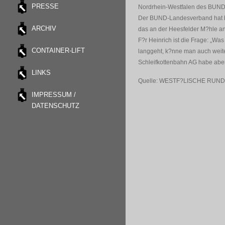
PRESSE
Nordrhein-Westfalen des BUND a
Der BUND-Landesverband hat ber
ARCHIV
das an der Heesfelder M?hle an
F?r Heinrich ist die Frage: „Wa
CONTAINER-LIFT
langgeht, k?nne man auch weiter
Schleifkottenbahn AG habe aber
LINKS
Quelle: WESTF?LISCHE RUN
IMPRESSUM /
DATENSCHUTZ