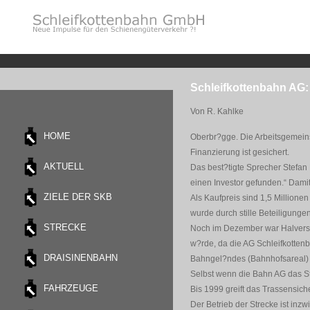
Schleifkottenbahn AG: 
Von R. Kahlke
HOME
Oberbr?gge. Die Arbeitsgemeins
Finanzierung ist gesichert.
AKTUELL
Das best?tigte Sprecher Stefan 
einen Investor gefunden.“ Damit
ZIELE DER SKB
Als Kaufpreis sind 1,5 Millionen
wurde durch stille Beteiligungen
STRECKE
Noch im Dezember war Halvers 
w?rde, da die AG Schleifkottenb
DRAISINENBAHN
Bahngel?ndes (Bahnhofsareal) int
Selbst wenn die Bahn AG das St
FAHRZEUGE
Bis 1999 greift das Trassensi
Der Betrieb der Strecke ist inz