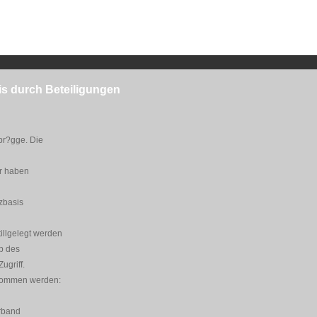
sis durch Beteiligungen
br?gge. Die
ir haben
nzbasis
llgelegt werden
rb des
ugriff.
genommen werden:
erband