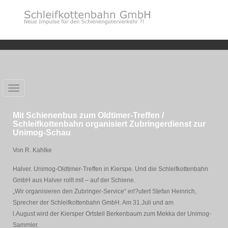
Toggle
navigation
Mit Schienenbus zum Oldtimer-Treffen /
Schleifkottenbahn organisiert Zubringerdienst zur
Unimog-Schau
Von R. Kahlke
Halver. Unimog-Oldtimer-Treffen in Kierspe. Und die Schleifkottenbahn
GmbH aus Halver rollt mit – auf der Schiene.
„Wir organisieren den Zubringer-Service“ erl?utert Stefan Heinrich,
Sprecher der Schleifkottenbahn GmbH. Am 31.Juli und am
l.August wird der Kiersper Ortsteil Berkenbaum zum Mekka der Unimog-
Sammler.