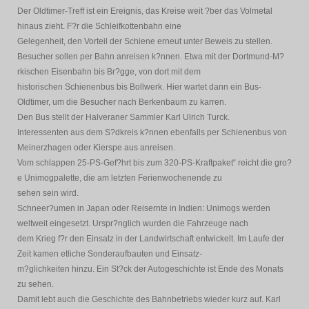
Der Oldtimer-Treff ist ein Ereignis, das Kreise weit ?ber das Volmetal
hinaus zieht. F?r die Schleifkottenbahn eine
Gelegenheit, den Vorteil der Schiene erneut unter Beweis zu stellen.
Besucher sollen per Bahn anreisen k?nnen. Etwa mit der Dortmund-M?
rkischen Eisenbahn bis Br?gge, von dort mit dem
historischen Schienenbus bis Bollwerk. Hier wartet dann ein Bus-
Oldtimer, um die Besucher nach Berkenbaum zu karren.
Den Bus stellt der Halveraner Sammler Karl Ulrich Turck.
Interessenten aus dem S?dkreis k?nnen ebenfalls per Schienenbus von
Meinerzhagen oder Kierspe aus anreisen.
Vom schlappen 25-PS-Gef?hrt bis zum 320-PS-Kraftpaket“ reicht die gro?
e Unimogpalette, die am letzten Ferienwochenende zu
sehen sein wird.
Schneer?umen in Japan oder Reisernte in Indien: Unimogs werden
weltweit eingesetzt. Urspr?nglich wurden die Fahrzeuge nach
dem Krieg f?r den Einsatz in der Landwirtschaft entwickelt. Im Laufe der
Zeit kamen etliche Sonderaufbauten und Einsatz-
m?glichkeiten hinzu. Ein St?ck der Autogeschichte ist Ende des Monats
zu sehen.
Damit lebt auch die Geschichte des Bahnbetriebs wieder kurz auf. Karl