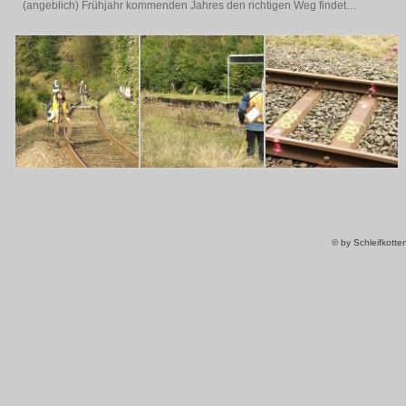
(angeblich) Frühjahr kommenden Jahres den richtigen Weg findet…
© by Schleifkott