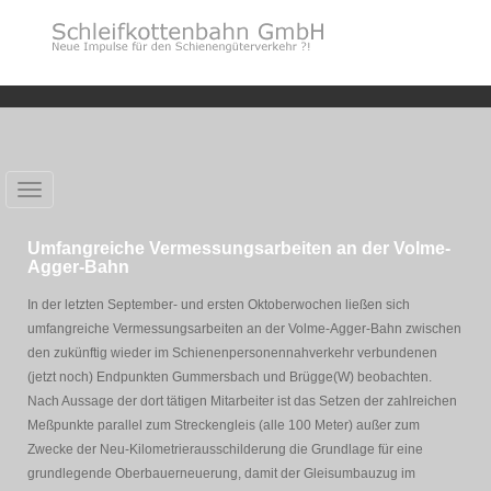
Toggle
navigation
Umfangreiche Vermessungsarbeiten an der Volme-
Agger-Bahn
In der letzten September- und ersten Oktoberwochen ließen sich
umfangreiche Vermessungsarbeiten an der Volme-Agger-Bahn zwischen
den zukünftig wieder im Schienenpersonennahverkehr verbundenen
(jetzt noch) Endpunkten Gummersbach und Brügge(W) beobachten.
Nach Aussage der dort tätigen Mitarbeiter ist das Setzen der zahlreichen
Meßpunkte parallel zum Streckengleis (alle 100 Meter) außer zum
Zwecke der Neu-Kilometrierausschilderung die Grundlage für eine
grundlegende Oberbauerneuerung, damit der Gleisumbauzug im