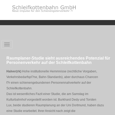
Toggle
navigation
Raumplaner-Studie sieht ausreichendes Potenzial für
Personenverkehr auf der Schleifkottenbahn
Halver(rk)
Hohe institutionelle Hemmnisse (rechtliche Vorgaben,
Verkehrsbedarfspl?ne, Bahn-Standards), aber durchaus Chancen
f?r einen schienengebundenen Personennahverkehr auf der
Schleifkottenbahn.
Das ist wesentliches Fazit einer Studie, die am Samstag im
Kulturbahnhof vorgestellt worden ist. Burkhard Dedy und Torsten
Lux, beide studieren Raumplanung an der Uni Dortmund, haben dazu
eine Studie erarbeitet. Ihrer Ansicht nach zeigt die