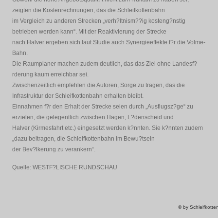
zeigten die Kostenrechnungen, das die Schleifkottenbahn
im Vergleich zu anderen Strecken „verh?ltnism??ig kosteng?nstig
betrieben werden kann“. Mit der Reaktivierung der Strecke
nach Halver ergeben sich laut Studie auch Synergieeffekte f?r die Volme-
Bahn.
Die Raumplaner machen zudem deutlich, das das Ziel ohne Landesf?
rderung kaum erreichbar sei.
Zwischenzeitlich empfehlen die Autoren, Sorge zu tragen, das die
Infrastruktur der Schleifkottenbahn erhalten bleibt.
Einnahmen f?r den Erhalt der Strecke seien durch „Ausflugsz?ge“ zu
erzielen, die gelegentlich zwischen Hagen, L?denscheid und
Halver (Kirmesfahrt etc.) eingesetzt werden k?nnten. Sie k?nnten zudem
„dazu beitragen, die Schleifkottenbahn im Bewu?tsein
der Bev?lkerung zu verankern“.
Quelle: WESTF?LISCHE RUNDSCHAU
© by Schleifkott