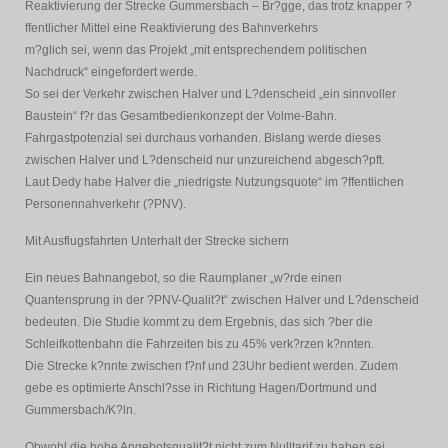
Reaktivierung der Strecke Gummersbach – Br?gge, das trotz knapper ?
ffentlicher Mittel eine Reaktivierung des Bahnverkehrs
m?glich sei, wenn das Projekt „mit entsprechendem politischen
Nachdruck“ eingefordert werde.
So sei der Verkehr zwischen Halver und L?denscheid „ein sinnvoller
Baustein“ f?r das Gesamtbedienkonzept der Volme-Bahn.
Fahrgastpotenzial sei durchaus vorhanden. Bislang werde dieses
zwischen Halver und L?denscheid nur unzureichend abgesch?pft.
Laut Dedy habe Halver die „niedrigste Nutzungsquote“ im ?ffentlichen
Personennahverkehr (?PNV).
Mit Ausflugsfahrten Unterhalt der Strecke sichern
Ein neues Bahnangebot, so die Raumplaner „w?rde einen
Quantensprung in der ?PNV-Qualit?t“ zwischen Halver und L?denscheid
bedeuten. Die Studie kommt zu dem Ergebnis, das sich ?ber die
Schleifkottenbahn die Fahrzeiten bis zu 45% verk?rzen k?nnten.
Die Strecke k?nnte zwischen f?nf und 23Uhr bedient werden. Zudem
gebe es optimierte Anschl?sse in Richtung Hagen/Dortmund und
Gummersbach/K?ln.
Obwohl die hohe Angebotsqualit?t nicht zum Nulltarif zu haben sei,