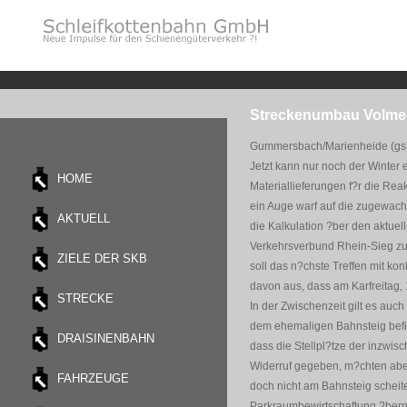
Streckenumbau Volme-
Gummersbach/Marienheide (gs)
Jetzt kann nur noch der Winter 
HOME
Materiallieferungen f?r die Re
ein Auge warf auf die zugewach
AKTUELL
die Kalkulation ?ber den aktuel
Verkehrsverbund Rhein-Sieg zu
ZIELE DER SKB
soll das n?chste Treffen mit ko
davon aus, dass am Karfreitag, 
STRECKE
In der Zwischenzeit gilt es au
dem ehemaligen Bahnsteig befin
DRAISINENBAHN
dass die Stellpl?tze der inzwi
Widerruf gegeben, m?chten aber
FAHRZEUGE
doch nicht am Bahnsteig scheite
Parkraumbewirtschaftung ?berne