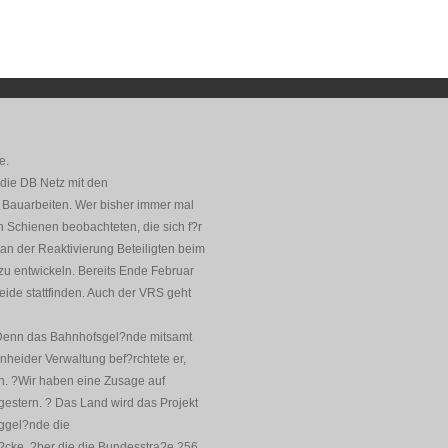
e.
 die DB Netz mit den
n Bauarbeiten. Wer bisher immer mal
n Schienen beobachteten, die sich f?r
 an der Reaktivierung Beteiligten beim
 entwickeln. Bereits Ende Februar
eide stattfinden. Auch der VRS geht
n. Denn das Bahnhofsgel?nde mitsamt
nheider Verwaltung bef?rchtete er,
en. ?Wir haben eine Zusage auf
gestern. ? Das Land wird das Projekt
iggel?nde die
?cke, ?ber die die Bundesstra?e 256