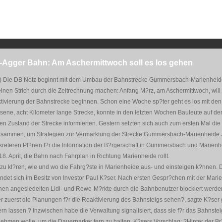
Agger Bahn: Am Aschermittwoch soll es los gehen
 Die DB Netz beginnt mit dem Umbau der Bahnstrecke Gummersbach-Marienheid
einen Strich durch die Zeitrechnung machen: Anfang M?rz, am Aschermittwoch, will
aktivierung der Bahnstrecke beginnen. Schon eine Woche sp?ter geht es los mit de
sene, acht Kilometer lange Strecke, konnte in den letzten Wochen Bauleute auf de
len Zustand der Strecke informierten. Gestern setzten sich auch zum ersten Mal die
sammen, um Strategien zur Vermarktung der Strecke Gummersbach-Marienheide zu
nkreteren Pl?nen f?r die Information der B?rgerschaft in Gummersbach und Marienh
18. April, die Bahn nach Fahrplan in Richtung Marienheide rollt.
ch zu kl?ren, wie und wo die Fahrg?ste in Marienheide aus- und einsteigen k?nne
det sich im Besitz von Investor Paul K?ser. Nach ersten Gespr?chen mit der Marie
schen angesiedelten Lidl- und Rewe-M?rkte durch die Bahnbenutzer blockiert werd
 zuerst die Planungen f?r die Reaktivierung des Bahnsteigs sehen?, sagte K?ser 
rn lassen.? Inzwischen habe die Verwaltung signalisiert, dass sie f?r das Bahnste
hmen wolle, um die Dauerparker fern zu halten. K?sers Vorschlag: ?Hinter der Br