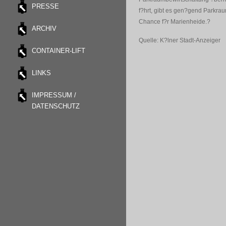
PRESSE
f?hrt, gibt es gen?gend Parkrau
Chance f?r Marienheide.?
ARCHIV
Quelle: K?lner Stadt-Anzeiger
CONTAINER-LIFT
LINKS
IMPRESSUM /
DATENSCHUTZ