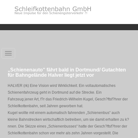
Toggle
navigation
„Schienenauto“ fährt bald in Dortmund/ Gutachten
für Bahngelände Halver liegt jetzt vor
HALVER (rk) Eine Vision wird Wirklichkeit. Ein vollautomatisches
Schienenfahrzeug geht in Dortmund auf die Strecke. Ein
Fahrzeug jener Art, f?r das Friedrich-Wilhelm Kugel, Gesch?ftsf?hrer der
Schleifkottenbahn, seit Jahren geworben hat.
Kugel wollte mit einem automatisch fahrenden „Schienenbus“ auch
kleine Bahnstrecken wirtschaftlich betreiben, um sie damit erhalten zu k?
nnen. Die Skizze eines „Schienenbusses“ hatte der Gesch?ftsf?hrer der
Schleifkottenbahn schon vor mehr als zehn Jahren vorgestellt. Die