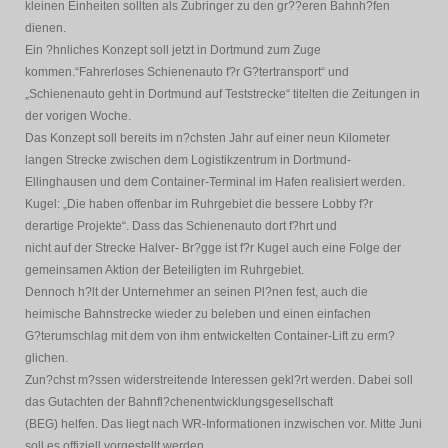
kleinen Einheiten sollten als Zubringer zu den gr??eren Bahnh?fen
dienen.
Ein ?hnliches Konzept soll jetzt in Dortmund zum Zuge
kommen.“Fahrerloses Schienenauto f?r G?tertransport“ und
„Schienenauto geht in Dortmund auf Teststrecke“ titelten die Zeitungen in
der vorigen Woche.
Das Konzept soll bereits im n?chsten Jahr auf einer neun Kilometer
langen Strecke zwischen dem Logistikzentrum in Dortmund-
Ellinghausen und dem Container-Terminal im Hafen realisiert werden.
Kugel: „Die haben offenbar im Ruhrgebiet die bessere Lobby f?r
derartige Projekte“. Dass das Schienenauto dort f?hrt und
nicht auf der Strecke Halver- Br?gge ist f?r Kugel auch eine Folge der
gemeinsamen Aktion der Beteiligten im Ruhrgebiet.
Dennoch h?lt der Unternehmer an seinen Pl?nen fest, auch die
heimische Bahnstrecke wieder zu beleben und einen einfachen
G?terumschlag mit dem von ihm entwickelten Container-Lift zu erm?
glichen.
Zun?chst m?ssen widerstreitende Interessen gekl?rt werden. Dabei soll
das Gutachten der Bahnfl?chenentwicklungsgesellschaft
(BEG) helfen. Das liegt nach WR-Informationen inzwischen vor. Mitte Juni
soll es offiziell vorgestellt werden.