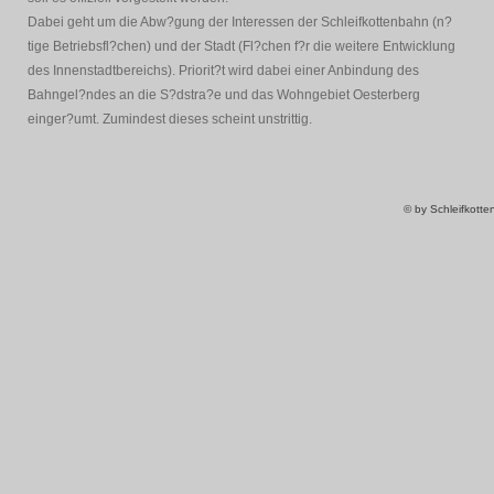
Dabei geht um die Abw?gung der Interessen der Schleifkottenbahn (n?
tige Betriebsfl?chen) und der Stadt (Fl?chen f?r die weitere Entwicklung
des Innenstadtbereichs). Priorit?t wird dabei einer Anbindung des
Bahngel?ndes an die S?dstra?e und das Wohngebiet Oesterberg
einger?umt. Zumindest dieses scheint unstrittig.
© by Schleifkott