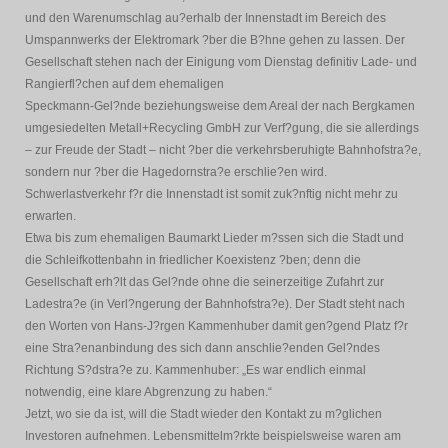
und den Warenumschlag au?erhalb der Innenstadt im Bereich des
Umspannwerks der Elektromark ?ber die B?hne gehen zu lassen. Der
Gesellschaft stehen nach der Einigung vom Dienstag definitiv Lade- und
Rangierfl?chen auf dem ehemaligen
Speckmann-Gel?nde beziehungsweise dem Areal der nach Bergkamen
umgesiedelten Metall+Recycling GmbH zur Verf?gung, die sie allerdings
– zur Freude der Stadt – nicht ?ber die verkehrsberuhigte Bahnhofstra?e,
sondern nur ?ber die Hagedornstra?e erschlie?en wird.
Schwerlastverkehr f?r die Innenstadt ist somit zuk?nftig nicht mehr zu
erwarten.
Etwa bis zum ehemaligen Baumarkt Lieder m?ssen sich die Stadt und
die Schleifkottenbahn in friedlicher Koexistenz ?ben; denn die
Gesellschaft erh?lt das Gel?nde ohne die seinerzeitige Zufahrt zur
Ladestra?e (in Verl?ngerung der Bahnhofstra?e). Der Stadt steht nach
den Worten von Hans-J?rgen Kammenhuber damit gen?gend Platz f?r
eine Stra?enanbindung des sich dann anschlie?enden Gel?ndes
Richtung S?dstra?e zu. Kammenhuber: „Es war endlich einmal
notwendig, eine klare Abgrenzung zu haben.“
Jetzt, wo sie da ist, will die Stadt wieder den Kontakt zu m?glichen
Investoren aufnehmen. Lebensmittelm?rkte beispielsweise waren am