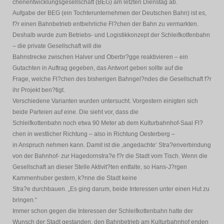
chenentwicklungsgesellschaft (BEG) am letzten Dienstag ab.
Aufgabe der BEG (ein Tochterunternehmen der Deutschen Bahn) ist es,
f?r einen Bahnbetrieb entbehrliche Fl?chen der Bahn zu vermarkten.
Deshalb wurde zum Betriebs- und Logistikkonzept der Schleifkotfenbahn
– die private Gesellschaft will die
Bahnstrecke zwischen Halver und Oberbr?gge reaktivieren – ein
Gutachten in Auftrag gegeben, das Antwort geben sollte auf die
Frage, welche Fl?chen des bisherigen Bahngel?ndes die Gesellschaft f?r
ihr Projekt ben?tigt.
Verschiedene Varianten wurden untersucht. Vorgestern einigten sich
beide Parteien auf eine. Die sieht vor, dass die
Schleifkottenbahn noch etwa 90 Meter ab dem Kulturbahnhof-Saal Fl?
chen in westlicher Richtung – also in Richtung Oesterberg –
in Anspruch nehmen kann. Damit ist die ‚angedachte‘ Stra?enverbindung
von der Bahnhof- zur Hagedornstra?e f?r die Stadt vom Tisch. Wenn die
Gesellschaft an dieser Stelle Aktivit?ten entfalte, so Hans-J?rgen
Kammenhuber gestern, k?nne die Stadt keine
Stra?e durchbauen. „Es ging darum, beide Interessen unter einen Hut zu
bringen.“
Immer schon gegen die Interessen der Schleifkottenbahn hatte der
Wunsch der Stadt gestanden, den Bahnbetrieb am Kulturbahnhof enden