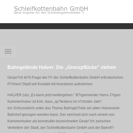
Toggle
navigation
Bahngelände Halver: Die „Grenzpflücke“ stehen
Gespr?ch kl?rt Frage der f?r die Schleifkottenbahn GmbH erforderlichen
Fl?chen/ Stadt will Kontakt mit Investoren aufnehmen
HALVER (ub) „Es kann jetzt weitergehen.“ B?rgermeister Hans-J?rgen
Kammenhuber ist froh, dass „sp?testens im n?chsten Jahr“
ein Schlussstrich unter das Thema Bahngel?nde am alten Halveraner
Bahnhof gezogen werden kann. Der zeichnet sich nach einem von
Kammenhuber als konstruktiv bezeichneten Gespr?ch zwischen
Vertretern der Stadt, der Schleifkottenbahn GmbH und der Bahnfl?