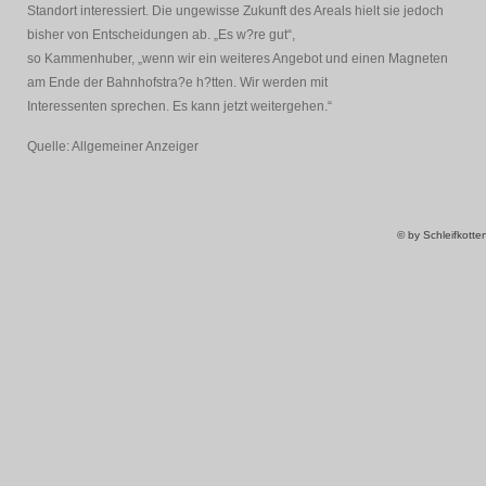
Standort interessiert. Die ungewisse Zukunft des Areals hielt sie jedoch
bisher von Entscheidungen ab. „Es w?re gut“,
so Kammenhuber, „wenn wir ein weiteres Angebot und einen Magneten
am Ende der Bahnhofstra?e h?tten. Wir werden mit
Interessenten sprechen. Es kann jetzt weitergehen.“
Quelle: Allgemeiner Anzeiger
© by Schleifkott