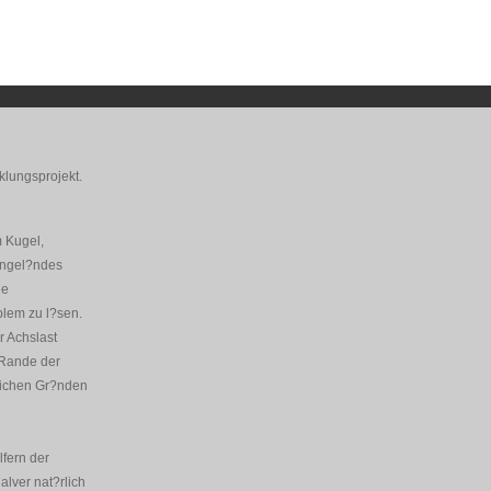
klungsprojekt.
m Kugel,
hngel?ndes
ie
blem zu l?sen.
r Achslast
 Rande der
tlichen Gr?nden
fern der
lver nat?rlich