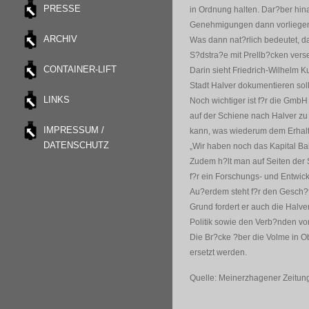
PRESSE
in Ordnung halten. Dar?ber hin
Genehmigungen dann vorliegen –
ARCHIV
Was dann nat?rlich bedeutet, 
S?dstra?e mit Prellb?cken ver
CONTAINER-LIFT
Darin sieht Friedrich-Wilhelm 
Stadt Halver dokumentieren soll
LINKS
Noch wichtiger ist f?r die GmbH
auf der Schiene nach Halver zu
IMPRESSUM /
kann, was wiederum dem Erhalt 
DATENSCHUTZ
„Wir haben noch das Kapital Bahn
Zudem h?lt man auf Seiten der 
f?r ein Forschungs- und Entwic
Au?erdem steht f?r den Gesch?f
Grund fordert er auch die Halve
Politik sowie den Verb?nden v
Die Br?cke ?ber die Volme in O
ersetzt werden.
Quelle: Meinerzhagener Zeitun