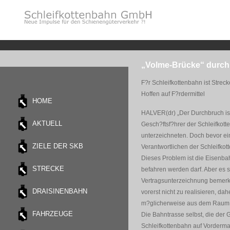
„Volme-Brücke“ durch 
F?r Schleifkottenbahn ist Stre
Hoffen auf F?rdermittel
HOME
HALVER(dr) „Der Durchbruch ist 
AKTUELL
Gesch?ftsf?hrer der Schleifko
unterzeichneten. Doch bevor ei
ZIELE DER SKB
Verantwortlichen der Schleifkot
Dieses Problem ist die Eisenbah
STRECKE
befahren werden darf. Aber es 
Vertragsunterzeichnung bemerkte
DRAISINENBAHN
vorerst nicht zu realisieren, da
m?glicherweise aus dem Raum 
FAHRZEUGE
Die Bahntrasse selbst, die der
Schleifkottenbahn auf Vorderma