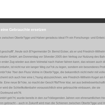
eine Gebrauchte ersetzen
cke zwischen Oberbr?gge und Halver geradezu ideal f?r ein Forschungs- und Entwic
geschafft“, freute sich B?rgermeister Dr. Bernd Eicker, als er und Friedrich-Wilhel
ttenbahn GmbH, am Donnerstag vor Silvester 2005 den Vertrag zur Nutzung des Ba
n erster Zug wieder aus dem Volmetal nach Halver fahren kann, das wissen auch d
tenbahn, ist nicht nur ein langer Weg zur?ck zu legen, sondern ein besonderes Pro
nbr?cke ?ber den Fluss Volme in Oberbr?gge, die bekanntlich nicht mehr mit volle
scheint sich auch hier eine L?sung abzuzeichnen, wie Friedrich-Wilhelm Kugel am
. Eine neue Br?cke, so macht der Gesch?ftsf?hrer klar, sei aus betriebswirtschaf
her wird die Schleifkottenbahn voraussichtlich eine gebrauchte einbauen, die sie
Dortmund erh?lt.
 GmbH geh?rt, wurde bereits in den zur?ckliegenden Jahren von ehrenamtlichen Hel
nn gebracht – auch in Zukunft wird man die Schienen zwischen Oberbr?gge und Ha