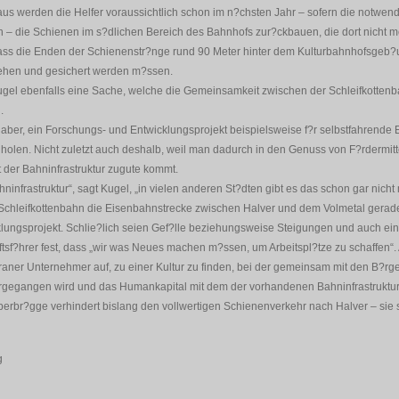
aus werden die Helfer voraussichtlich schon im n?chsten Jahr – sofern die notwen
 die Schienen im s?dlichen Bereich des Bahnhofs zur?ckbauen, die dort nicht m
dass die Enden der Schienenstr?nge rund 90 Meter hinter dem Kulturbahnhofsgeb?
sehen und gesichert werden m?ssen.
Kugel ebenfalls eine Sache, welche die Gemeinsamkeit zwischen der Schleifkotten
.
 aber, ein Forschungs- und Entwicklungsprojekt beispielsweise f?r selbstfahrende 
 holen. Nicht zuletzt auch deshalb, weil man dadurch in den Genuss von F?rdermi
der Bahninfrastruktur zugute kommt.
infrastruktur“, sagt Kugel, „in vielen anderen St?dten gibt es das schon gar nicht
Schleifkottenbahn die Eisenbahnstrecke zwischen Halver und dem Volmetal gerade
klungsprojekt. Schlie?lich seien Gef?lle beziehungsweise Steigungen und auch ei
tsf?hrer fest, dass „wir was Neues machen m?ssen, um Arbeitspl?tze zu schaffen“
raner Unternehmer auf, zu einer Kultur zu finden, bei der gemeinsam mit den B?rg
orgegangen wird und das Humankapital mit dem der vorhandenen Bahninfrastruktur
berbr?gge verhindert bislang den vollwertigen Schienenverkehr nach Halver – sie
g