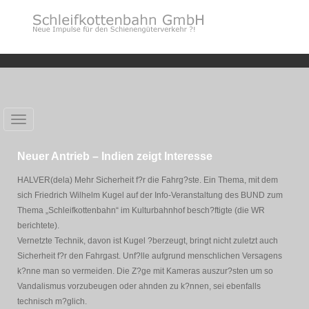
Toggle
navigation
Neuer Antrieb – Indien zeigt Interesse
HALVER(dela) Mehr Sicherheit f?r die Fahrg?ste. Ein Thema, mit dem
sich Friedrich Wilhelm Kugel auf der Info-Veranstaltung des BUND zum
Thema „Schleifkottenbahn“ im Kulturbahnhof besch?ftigte (die WR
berichtete).
Vernetzte Technik, davon ist Kugel ?berzeugt, bringt nicht zuletzt auch
Sicherheit f?r den Fahrgast. Unf?lle aufgrund menschlichen Versagens
k?nne man so vermeiden. Die Z?ge mit Kameras auszur?sten um so
Vandalismus vorzubeugen oder ahnden zu k?nnen, sei ebenfalls
technisch m?glich.