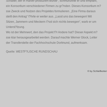
Schalter, der in Halver produziert wurde“, schmunzelte er und empfahl,
ein Konsortium verschiedener Firmen zu gr?nden. Dieses Konsortium m?
sse Zweck und Nutzen des Projektes formulieren. „Eine Firma daraus
stellt den Antrag“ f?hrte er weiter aus. „Lasst uns das bewegen! Mit
Sitzen, Jammern und Meckern l?sst sich nichts bewegen“, warb er um
Unterst?tzung.
Wo ist der Mehrwert, den das Projekt f?r Andere hat? Dieser Aspekt m?
sse klar herausgearbeitet werden. Darauf machte Werner Glock, Leiter
der Transferstelle der Fachhochschule Dortmund, aufmerksam.
Quelle: WESTF?LISCHE RUNDSCHAU
© by Schleifkott