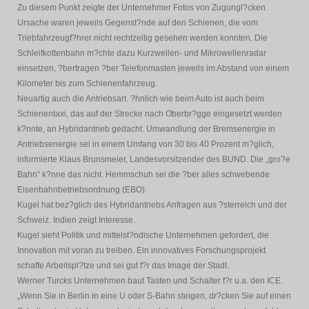
Zu diesem Punkt zeigte der Unternehmer Fotos von Zugungl?cken.
Ursache waren jeweils Gegenst?nde auf den Schienen, die vom
Triebfahrzeugf?hrer nicht rechtzeitig gesehen werden konnten. Die
Schleifkottenbahn m?chte dazu Kurzwellen- und Mikrowellenradar
einsetzen, ?bertragen ?ber Telefonmasten jeweils im Abstand von einem
Kilometer bis zum Schienenfahrzeug.
Neuartig auch die Antriebsart. ?hnlich wie beim Auto ist auch beim
Schienentaxi, das auf der Strecke nach Oberbr?gge eingesetzt werden
k?nnte, an Hybridantrieb gedacht. Umwandlung der Bremsenergie in
Antriebsenergie sei in einem Umfang von 30 bis 40 Prozent m?glich,
informierte Klaus Brunsmeier, Landesvorsitzender des BUND. Die „gro?e
Bahn“ k?nne das nicht. Hemmschuh sei die ?ber alles schwebende
Eisenbahnbetriebsordnung (EBO).
Kugel hat bez?glich des Hybridantriebs Anfragen aus ?sterreich und der
Schweiz. Indien zeigt Interesse.
Kugel sieht Politik und mittelst?ndische Unternehmen gefordert, die
Innovation mit voran zu treiben. Ein innovatives Forschungsprojekt
schaffe Arbeitspl?tze und sei gut f?r das Image der Stadt.
Werner Turcks Unternehmen baut Tasten und Schalter f?r u.a. den ICE.
„Wenn Sie in Berlin in eine U oder S-Bahn steigen, dr?cken Sie auf einen