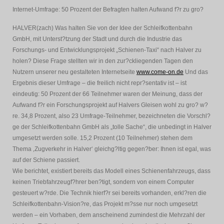
Internet-Umfrage: 50 Prozent der Befragten halten Aufwand f?r zu gro?
HALVER(zach) Was halten Sie von der Idee der Schleifkottenbahn
GmbH, mit Unterst?tzung der Stadt und durch die Industrie das
Forschungs- und Entwicklungsprojekt „Schienen-Taxi“ nach Halver zu
holen? Diese Frage stellten wir in den zur?ckliegenden Tagen den
Nutzern unserer neu gestalteten Internetseite
www.come-on.de
Und das
Ergebnis dieser Umfrage – die freilich nicht repr?sentativ ist – ist
eindeutig: 50 Prozent der 66 Teilnehmer waren der Meinung, dass der
Aufwand f?r ein Forschungsprojekt auf Halvers Gleisen wohl zu gro? w?
re. 34,8 Prozent, also 23 Umfrage-Teilnehmer, bezeichneten die Vorschl?
ge der Schleifkottenbahn GmbH als „tolle Sache“, die unbedingt in Halver
umgesetzt werden solle. 15,2 Prozent (10 Teilnehmer) stehen dem
Thema ‚Zugverkehr in Halver‘ gleichg?ltig gegen?ber: Ihnen ist egal, was
auf der Schiene passiert.
Wie berichtet, existiert bereits das Modell eines Schienenfahrzeugs, dass
keinen Triebfahrzeugf?hrer ben?tigt, sondern von einem Computer
gesteuert w?rde. Die Technik hierf?r sei bereits vorhanden, erkl?ren die
Schleifkottenbahn-Vision?re, das Projekt m?sse nur noch umgesetzt
werden – ein Vorhaben, dem anscheinend zumindest die Mehrzahl der