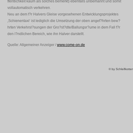
ffentlichkeit kaum als solches bemerkt) ebenfalls unbemannt und somit
vollautomatisch verkehren.
Neu an dem f?r Halvers Gleise vorgesehenen Entwicklungsprojektes
‚Schienentaxi‘ ist lediglich die Umsetzung der oben angef?hrten bew?
hrten Verkehrsl?sungen der Gro?st?dte/Ballungsr?ume in dem Fall f?r
den l?ndlichen Bereich, wie ihn Halver darstellt.
Quelle: Allgemeiner Anzeiger /
www.come-on.de
© by Schleifkott