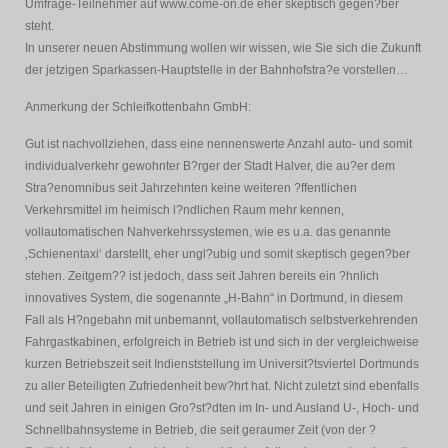
Umfrage-Teilnehmer auf www.come-on.de eher skeptisch gegen?ber
steht.
In unserer neuen Abstimmung wollen wir wissen, wie Sie sich die Zukunft
der jetzigen Sparkassen-Hauptstelle in der Bahnhofstra?e vorstellen…
Anmerkung der Schleifkottenbahn GmbH:
Gut ist nachvollziehen, dass eine nennenswerte Anzahl auto- und somit
individualverkehr gewohnter B?rger der Stadt Halver, die au?er dem
Stra?enomnibus seit Jahrzehnten keine weiteren ?ffentlichen
Verkehrsmittel im heimisch l?ndlichen Raum mehr kennen,
vollautomatischen Nahverkehrssystemen, wie es u.a. das genannte
‚Schienentaxi‘ darstellt, eher ungl?ubig und somit skeptisch gegen?ber
stehen. Zeitgem?? ist jedoch, dass seit Jahren bereits ein ?hnlich
innovatives System, die sogenannte „H-Bahn“ in Dortmund, in diesem
Fall als H?ngebahn mit unbemannt, vollautomatisch selbstverkehrenden
Fahrgastkabinen, erfolgreich in Betrieb ist und sich in der vergleichweise
kurzen Betriebszeit seit Indienststellung im Universit?tsviertel Dortmunds
zu aller Beteiligten Zufriedenheit bew?hrt hat. Nicht zuletzt sind ebenfalls
und seit Jahren in einigen Gro?st?dten im In- und Ausland U-, Hoch- und
Schnellbahnsysteme in Betrieb, die seit geraumer Zeit (von der ?