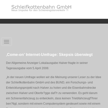
Toggle
navigation
‚Come-on‘ Internet-Umfrage: Skepsis überwiegt
Der Allgemeine Anzeiger Lokalausgabe Halver fragte in seiner
Tagesausgabe vom 5.April 2006:
„In der neuen Umfrage wollen wir die Meinung unserer Leser zu der Idee
der Schleifkottenbahn GmbH und des BUND, ein Forschungs- und
Entwicklungsprojekt nach Halver zu holen und die Eisenbahnstrecke
zwischen Halver und Oberbr?gge daf?r zu verwenden. Es geht darum
ein Schienenfahrzeug zu entwickeln, dass keinen Triebfahrzeugf?hrer
ben?tigt, sondern mit einem Computersystem gesteuert sowie mit einem