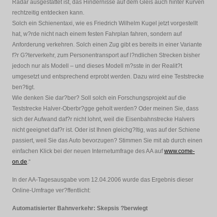
Radar ausgestattet ist, das Hindernisse auf dem Gleis auch hinter Kurven
rechtzeitig entdecken kann.
Solch ein Schienentaxi, wie es Friedrich Wilhelm Kugel jetzt vorgestellt
hat, w?rde nicht nach einem festen Fahrplan fahren, sondern auf
Anforderung verkehren. Solch einen Zug gibt es bereits in einer Variante
f?r G?terverkehr, zum Personentransport auf l?ndlichen Strecken bisher
jedoch nur als Modell – und dieses Modell m?sste in der Realit?t
umgesetzt und entsprechend erprobt werden. Dazu wird eine Teststrecke
ben?tigt.
Wie denken Sie dar?ber? Soll solch ein Forschungsprojekt auf die
Teststrecke Halver-Oberbr?gge geholt werden? Oder meinen Sie, dass
sich der Aufwand daf?r nicht lohnt, weil die Eisenbahnstrecke Halvers
nicht geeignet daf?r ist. Oder ist Ihnen gleichg?ltig, was auf der Schiene
passiert, weil Sie das Auto bevorzugen? Stimmen Sie mit ab durch einen
einfachen Klick bei der neuen Internetumfrage des AA auf
www.come-
on.de
.“
In der AA-Tagesausgabe vom 12.04.2006 wurde das Ergebnis dieser
Online-Umfrage ver?ffentlicht:
Automatisierter Bahnverkehr: Skepsis ?berwiegt