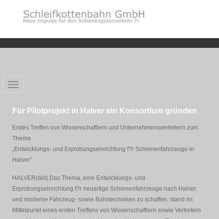
Toggle
navigation
Für Pilotprojekt in Halver ein Konsortium gründen
Erstes Treffen von Wissenschaftlern und Unternehmensvertretern zum
Thema
„Entwicklungs- und Erprobungseinrichtung f?r Schienenfahrzeuge in
Halver“
HALVER(det) Das Thema, eine Entwicklungs- und
Erprobungseinrichtung f?r neuartige Schienenfahrzeuge nach Halver
und moderne Fahrzeug- sowie Bahntechniken zu schaffen, stand im
Mittelpunkt eines ersten Treffens von Wissenschaftlern sowie Vertretern