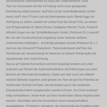
verschiedener Unternehmen im Haus des Unternehmens Turck.
?ber ein Konsortium soll die Gr?ndung solch einer geeigneten
Einrichtung initiiert werden. Nat?rlich ist die Schleifkottenbahn GmbH
bereit, daf?r ihre Fl?chen und die Bahnstrecke nach Oberbr?gge zur
Verf?gung zu stellen, lautete ein erstes Fazit der Gespr?che, an denen
sich B?rgermeister Dr. Bernd Eicker, Gastgeber Werner Turck, Friedrich
Wilhelm Kugel von der Schleifkottenbahn GmbH, Professor Dr. Liesenk?
tter von der Fachhochschule Augsburg sowie Vertreter weiterer
Unternehmen beteiligten – kurzfristig absagen musste Professor Dr. L?
ckel von der Universit?t Paderborn. ?bereinstimmend erkl?rten die
Teilnehmer der Versammlung ihr Interesse an diesem Pilotprojekt und
signalisierten ihre Unterst?tzung.
Das zu gr?ndende Konsortium soll breit angelegt werden und unter
anderem aus Firmen der Automobilzulieferer mit Erfahrungen aus dem
Bereich der Mechatronik bestehen. Dabei will man auch auf mittelst?
ndische Betriebe zugehen, weil gerade sie ?ber ein gro?es Potential an
modernster Technik verf?gen, die besonders gut in die modernen
Eisenbahntechniken eingebunden werden k?nnen. So k?nne kosteng?
nstig vorhandenes ‚Know-how‘ auf dem modernsten Stand eingebunden
werden. Gleichfalls wird das Konsortium einen wissenschaftlich
ausgebildeten ‚K?mmerer‘ einsetzen, der gleichzeitig die Funktion einer