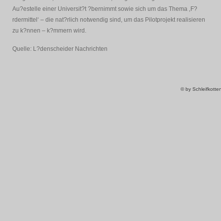
Au?estelle einer Universit?t ?bernimmt sowie sich um das Thema ‚F?
rdermittel‘ – die nat?rlich notwendig sind, um das Pilotprojekt realisieren
zu k?nnen – k?mmern wird.
Quelle: L?denscheider Nachrichten
© by Schleifkott