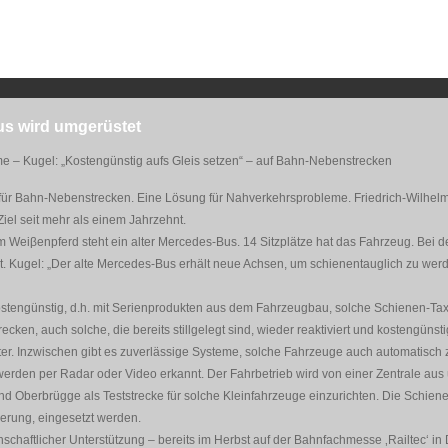
us wird umgerüstet
 – Kugel: „Kostengünstig aufs Gleis setzen“ – auf Bahn-Nebenstrecken
ür Bahn-Nebenstrecken. Eine Lösung für Nahverkehrsprobleme. Friedrich-Wilhelm
Ziel seit mehr als einem Jahrzehnt.
Weiβenpferd steht ein alter Mercedes-Bus. 14 Sitzplätze hat das Fahrzeug. Bei de
. Kugel: „Der alte Mercedes-Bus erhält neue Achsen, um schienentauglich zu wer
kostengünstig, d.h. mit Serienprodukten aus dem Fahrzeugbau, solche Schienen-Tax
cken, auch solche, die bereits stillgelegt sind, wieder reaktiviert und kostengünst
iter. Inzwischen gibt es zuverlässige Systeme, solche Fahrzeuge auch automatisch z
werden per Radar oder Video erkannt. Der Fahrbetrieb wird von einer Zentrale aus ü
d Oberbrügge als Teststrecke für solche Kleinfahrzeuge einzurichten. Die Schie
rderung, eingesetzt werden.
chaftlicher Unterstützung – bereits im Herbst auf der Bahnfachmesse ‚Railtec‘ in 