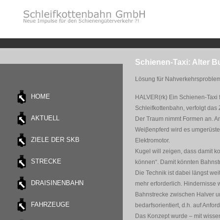
Schienen-Taxi: Alter B
Lösung für Nahverkehrsprobleme
HOME
HALVER(rk) Ein Schienen-Taxi f
Schleifkottenbahn, verfolgt das 
AKTUELL
Der Traum nimmt Formen an. Am 
Weiβenpferd wird es umgerüstet
ZIELE DER SKB
Elektromotor.
Kugel will zeigen, dass damit 
STRECKE
können“. Damit könnten Bahnstre
Die Technik ist dabei längst we
DRAISINENBAHN
mehr erforderlich. Hindernisse 
Bahnstrecke zwischen Halver un
FAHRZEUGE
bedarfsorientiert, d.h. auf Anfo
Das Konzept wurde – mit wissens