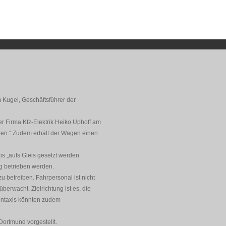
 Kugel, Geschäftsführer der
r Firma Kfz-Elektrik Heiko Uphoff am
den.“ Zudem erhält der Wagen einen
is „aufs Gleis gesetzt werden
ig betrieben werden.
u betreiben. Fahrpersonal ist nicht
berwacht. Zielrichtung ist es, die
nentaxis könnten zudem
Dortmund vorgestellt.