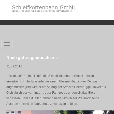
Toggle
navigation
Noch gut zu gebrauchen…
21.09.2016
…ist dieser Prellbock, den die Schleifkottenbahn GmbH günstig
erwerben konnte. Er wurde bei einem Gleisrückbau in der Region
augemustert- jetzt wird er am Anfang der Strecke Oberbrügge-Halver als
Gleisabschluss verhindern, dass Fahrzeuge ungewollt das Gleis
verlassen. Dem aktuellen Zustand nach wird dieser Prellbock seine
Aufgabe noch viele Jahrzehnte zuverlässig erfüllen.