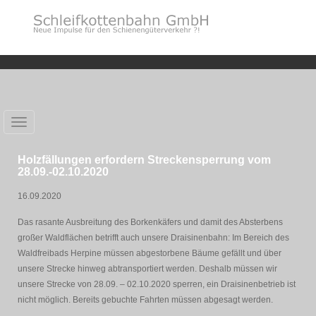
Toggle
navigation
Holzfällungen erfordern Streckensperrung vom
28.09.-02.10.2020
16.09.2020
Das rasante Ausbreitung des Borkenkäfers und damit des Absterbens
großer Waldflächen betrifft auch unsere Draisinenbahn: Im Bereich des
Waldfreibads Herpine müssen abgestorbene Bäume gefällt und über
unsere Strecke hinweg abtransportiert werden. Deshalb müssen wir
unsere Strecke von 28.09. – 02.10.2020 sperren, ein Draisinenbetrieb ist
nicht möglich. Bereits gebuchte Fahrten müssen abgesagt werden.