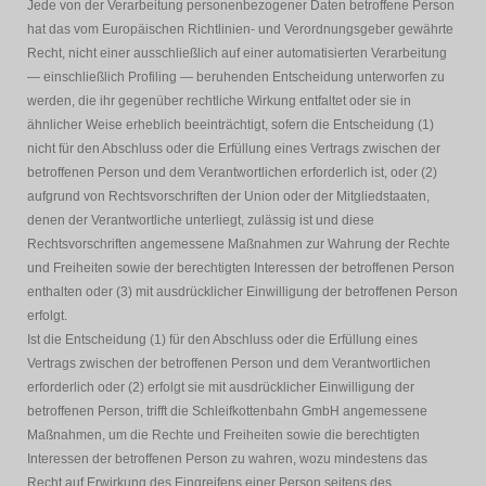
Jede von der Verarbeitung personenbezogener Daten betroffene Person
hat das vom Europäischen Richtlinien- und Verordnungsgeber gewährte
Recht, nicht einer ausschließlich auf einer automatisierten Verarbeitung
— einschließlich Profiling — beruhenden Entscheidung unterworfen zu
werden, die ihr gegenüber rechtliche Wirkung entfaltet oder sie in
ähnlicher Weise erheblich beeinträchtigt, sofern die Entscheidung (1)
nicht für den Abschluss oder die Erfüllung eines Vertrags zwischen der
betroffenen Person und dem Verantwortlichen erforderlich ist, oder (2)
aufgrund von Rechtsvorschriften der Union oder der Mitgliedstaaten,
denen der Verantwortliche unterliegt, zulässig ist und diese
Rechtsvorschriften angemessene Maßnahmen zur Wahrung der Rechte
und Freiheiten sowie der berechtigten Interessen der betroffenen Person
enthalten oder (3) mit ausdrücklicher Einwilligung der betroffenen Person
erfolgt.
Ist die Entscheidung (1) für den Abschluss oder die Erfüllung eines
Vertrags zwischen der betroffenen Person und dem Verantwortlichen
erforderlich oder (2) erfolgt sie mit ausdrücklicher Einwilligung der
betroffenen Person, trifft die Schleifkottenbahn GmbH angemessene
Maßnahmen, um die Rechte und Freiheiten sowie die berechtigten
Interessen der betroffenen Person zu wahren, wozu mindestens das
Recht auf Erwirkung des Eingreifens einer Person seitens des