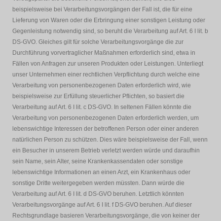
beispielsweise bei Verarbeitungsvorgängen der Fall ist, die für eine
Lieferung von Waren oder die Erbringung einer sonstigen Leistung oder
Gegenleistung notwendig sind, so beruht die Verarbeitung auf Art. 6 I lit. b
DS-GVO. Gleiches gilt für solche Verarbeitungsvorgänge die zur
Durchführung vorvertraglicher Maßnahmen erforderlich sind, etwa in
Fällen von Anfragen zur unseren Produkten oder Leistungen. Unterliegt
unser Unternehmen einer rechtlichen Verpflichtung durch welche eine
Verarbeitung von personenbezogenen Daten erforderlich wird, wie
beispielsweise zur Erfüllung steuerlicher Pflichten, so basiert die
Verarbeitung auf Art. 6 I lit. c DS-GVO. In seltenen Fällen könnte die
Verarbeitung von personenbezogenen Daten erforderlich werden, um
lebenswichtige Interessen der betroffenen Person oder einer anderen
natürlichen Person zu schützen. Dies wäre beispielsweise der Fall, wenn
ein Besucher in unserem Betrieb verletzt werden würde und daraufhin
sein Name, sein Alter, seine Krankenkassendaten oder sonstige
lebenswichtige Informationen an einen Arzt, ein Krankenhaus oder
sonstige Dritte weitergegeben werden müssten. Dann würde die
Verarbeitung auf Art. 6 I lit. d DS-GVO beruhen. Letztlich könnten
Verarbeitungsvorgänge auf Art. 6 I lit. f DS-GVO beruhen. Auf dieser
Rechtsgrundlage basieren Verarbeitungsvorgänge, die von keiner der