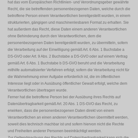
hat das vom Europäischen Richtlinien- und Verordnungsgeber gewährte
Recht, die sie betreffenden personenbezogenen Daten, welche durch die
betroffene Person einem Verantwortlichen bereitgestellt wurden, in einem
strukturierten, gängigen und maschinenlesbaren Format zu erhalten. Sie
hat außerdem das Recht, diese Daten einem anderen Verantwortlichen
ohne Behinderung durch den Verantwortlichen, dem die
personenbezogenen Daten bereitgestellt wurden, zu übermitteln, sofern
die Verarbeitung auf der Einwilligung gemäß Art. 6 Abs. 1 Buchstabe a
DS-GVO oder Art. 9 Abs. 2 Buchstabe a DS-GVO oder auf einem Vertrag
gemäß Art. 6 Abs. 1 Buchstabe b DS-GVO beruht und die Verarbeitung
mithilfe automatisierter Verfahren erfolgt, sofern die Verarbeitung nicht für
die Wahrnehmung einer Aufgabe erforderlich ist, die im öffentlichen
Interesse liegt oder in Ausübung öffentlicher Gewalt erfolgt, welche dem
Verantwortlichen übertragen wurde.
Ferner hat die betroffene Person bei der Ausübung ihres Rechts auf
Datenübertragbarkeit gemäß Art. 20 Abs. 1 DS-GVO das Recht, zu
erwirken, dass die personenbezogenen Daten direkt von einem
Verantwortlichen an einen anderen Verantwortlichen übermittelt werden,
soweit dies technisch machbar ist und sofern hiervon nicht die Rechte
und Freiheiten anderer Personen beeinträchtigt werden.
Zur Geltendmachung des Rechts auf Datenübertragbarkeit kann sich die