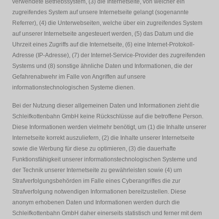
verwendete Betriebssystem, (3) die Internetseite, von welcher ein
zugreifendes System auf unsere Internetseite gelangt (sogenannte
Referrer), (4) die Unterwebseiten, welche über ein zugreifendes System
auf unserer Internetseite angesteuert werden, (5) das Datum und die
Uhrzeit eines Zugriffs auf die Internetseite, (6) eine Internet-Protokoll-
Adresse (IP-Adresse), (7) der Internet-Service-Provider des zugreifenden
Systems und (8) sonstige ähnliche Daten und Informationen, die der
Gefahrenabwehr im Falle von Angriffen auf unsere
informationstechnologischen Systeme dienen.
Bei der Nutzung dieser allgemeinen Daten und Informationen zieht die
Schleifkottenbahn GmbH keine Rückschlüsse auf die betroffene Person.
Diese Informationen werden vielmehr benötigt, um (1) die Inhalte unserer
Internetseite korrekt auszuliefern, (2) die Inhalte unserer Internetseite
sowie die Werbung für diese zu optimieren, (3) die dauerhafte
Funktionsfähigkeit unserer informationstechnologischen Systeme und
der Technik unserer Internetseite zu gewährleisten sowie (4) um
Strafverfolgungsbehörden im Falle eines Cyberangriffes die zur
Strafverfolgung notwendigen Informationen bereitzustellen. Diese
anonym erhobenen Daten und Informationen werden durch die
Schleifkottenbahn GmbH daher einerseits statistisch und ferner mit dem