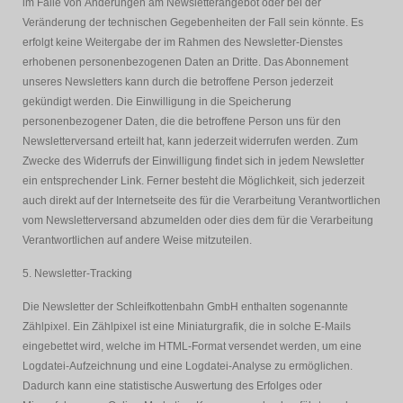
im Falle von Änderungen am Newsletterangebot oder bei der
Veränderung der technischen Gegebenheiten der Fall sein könnte. Es
erfolgt keine Weitergabe der im Rahmen des Newsletter-Dienstes
erhobenen personenbezogenen Daten an Dritte. Das Abonnement
unseres Newsletters kann durch die betroffene Person jederzeit
gekündigt werden. Die Einwilligung in die Speicherung
personenbezogener Daten, die die betroffene Person uns für den
Newsletterversand erteilt hat, kann jederzeit widerrufen werden. Zum
Zwecke des Widerrufs der Einwilligung findet sich in jedem Newsletter
ein entsprechender Link. Ferner besteht die Möglichkeit, sich jederzeit
auch direkt auf der Internetseite des für die Verarbeitung Verantwortlichen
vom Newsletterversand abzumelden oder dies dem für die Verarbeitung
Verantwortlichen auf andere Weise mitzuteilen.
5. Newsletter-Tracking
Die Newsletter der Schleifkottenbahn GmbH enthalten sogenannte
Zählpixel. Ein Zählpixel ist eine Miniaturgrafik, die in solche E-Mails
eingebettet wird, welche im HTML-Format versendet werden, um eine
Logdatei-Aufzeichnung und eine Logdatei-Analyse zu ermöglichen.
Dadurch kann eine statistische Auswertung des Erfolges oder