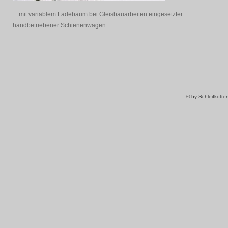
…mit variablem Ladebaum bei Gleisbauarbeiten eingesetzter
handbetriebener Schienenwagen
© by Schleifkott