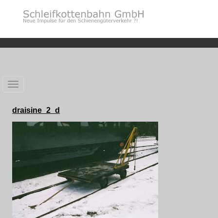
Toggle
navigation
draisine_2_d